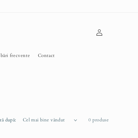
Conectați-
vă
ebări frecvente
Contact
ză după:
0 produse