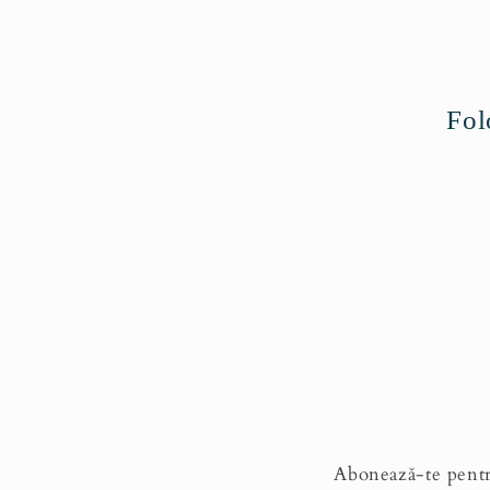
c
ț
Fol
i
e
:
Abonează-te pentru