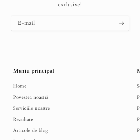
exclusive!
E-mail
Meniu principal
M
Home
S
Povestea noastră
P
Serviciile noastre
P
Rezultate
P
Articole de blog
P