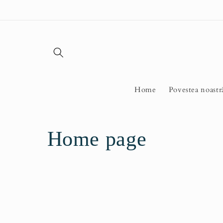
Salt la
conținut
Home
Povestea noastr
C
Home page
o
l
e