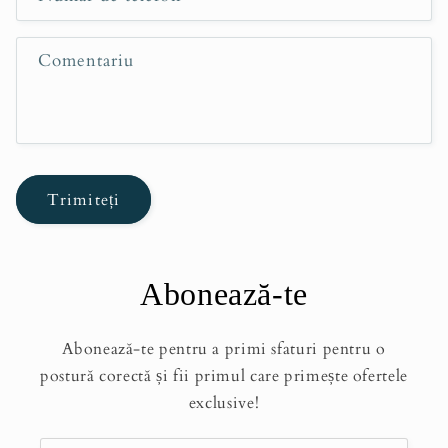
a
r
Comentariu
d
e
c
o
n
Trimiteți
t
a
c
t
Abonează-te
Abonează-te pentru a primi sfaturi pentru o
postură corectă și fii primul care primește ofertele
exclusive!