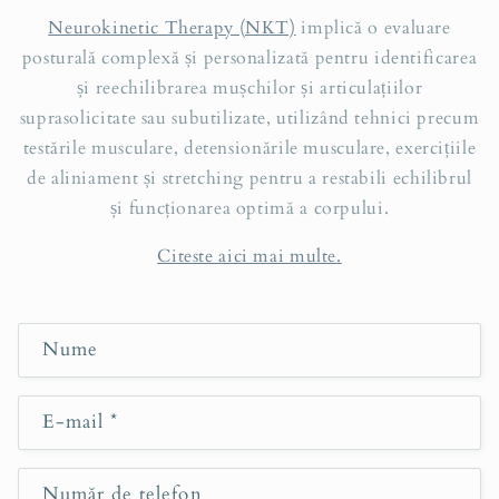
Neurokinetic Therapy (NKT)
implică o evaluare
posturală complexă și personalizată pentru identificarea
și reechilibrarea mușchilor și articulațiilor
suprasolicitate sau subutilizate, utilizând tehnici precum
testările musculare, detensionările musculare, exercițiile
de aliniament și stretching pentru a restabili echilibrul
și funcționarea optimă a corpului.
Citeste aici mai multe.
F
Nume
o
r
E-mail
*
m
u
l
Număr de telefon