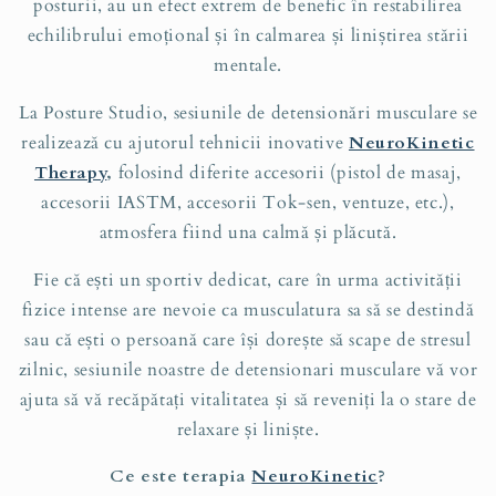
posturii, au un efect extrem de benefic în restabilirea
echilibrului emoțional și în calmarea și liniștirea stării
mentale.
La Posture Studio, sesiunile de detensionări musculare se
realizează cu ajutorul tehnicii inovative
NeuroKinetic
Therapy
,
folosind diferite accesorii (pistol de masaj,
accesorii IASTM, accesorii Tok-sen, ventuze, etc.),
atmosfera fiind una calmă și plăcută.
Fie că ești un sportiv dedicat, care în urma activității
fizice intense are nevoie ca musculatura sa să se destindă
sau că ești o persoană care își dorește să scape de stresul
zilnic, sesiunile noastre de detensionari musculare vă vor
ajuta să vă recăpătați vitalitatea și să reveniți la o stare de
relaxare și liniște.
Ce este terapia
NeuroKinetic
?